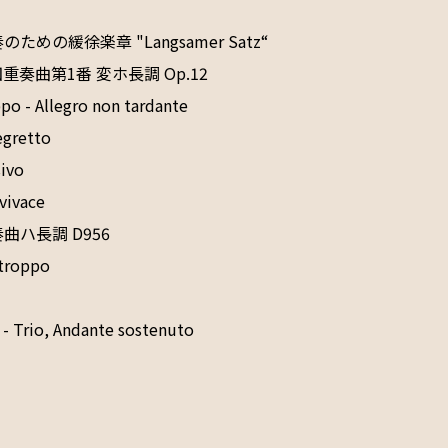
めの緩徐楽章 "Langsamer Satz“

奏曲第1番 変ホ長調 Op.12 

 - Allegro non tardante

retto

vo

ivace

ハ長調 D956

roppo

Trio, Andante sostenuto


