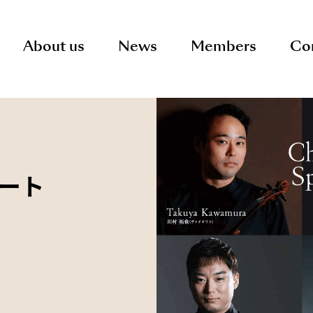
About us
News
Members
Co
サート　　　