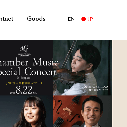
ntact
Goods
EN
JP